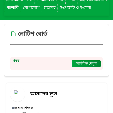
প্রতিষ্ঠান সম্পর্কে
পাঠ্যক্রম সম্পর্কে
শাখা
সহশিক্ষা কার্যক্রম
গ্যালারি
যোগাযোগ
মতামত
ই-পেমেন্ট ও ই-সেবা
নোটিশ বোর্ড
খবর
আর্কাইভ দেখুন
আমাদের স্কুল
প্রধান শিক্ষক